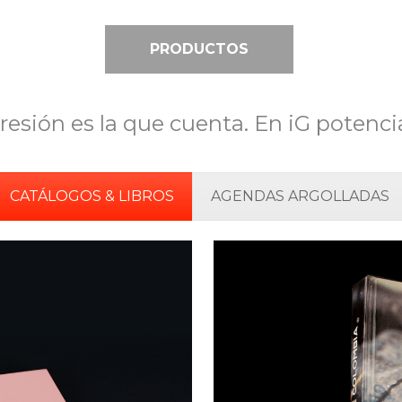
PRODUCTOS
resión es la que cuenta. En iG potenc
CATÁLOGOS & LIBROS
AGENDAS ARGOLLADAS