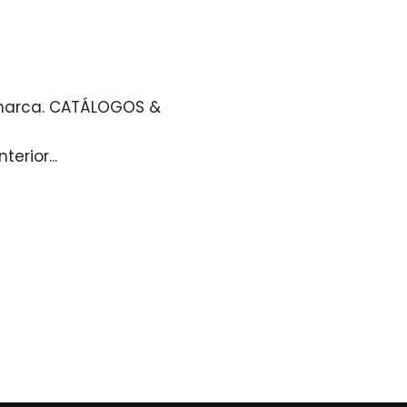
 marca. CATÁLOGOS &
rior...